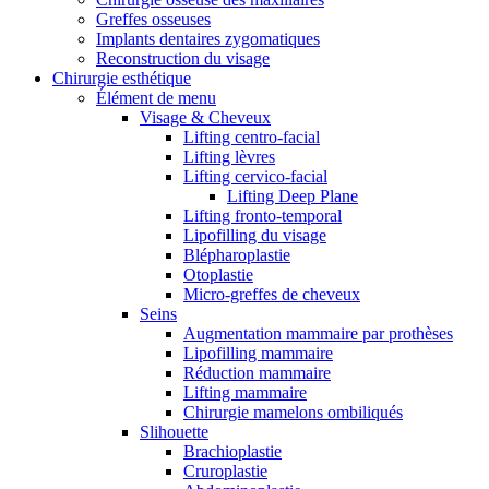
Greffes osseuses
Implants dentaires zygomatiques
Reconstruction du visage
Chirurgie esthétique
Élément de menu
Visage & Cheveux
Lifting centro-facial
Lifting lèvres
Lifting cervico-facial
Lifting Deep Plane
Lifting fronto-temporal
Lipofilling du visage
Blépharoplastie
Otoplastie
Micro-greffes de cheveux
Seins
Augmentation mammaire par prothèses
Lipofilling mammaire
Réduction mammaire
Lifting mammaire
Chirurgie mamelons ombiliqués
Slihouette
Brachioplastie
Cruroplastie