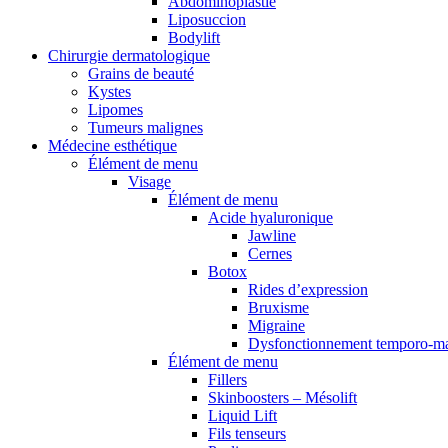
Abdominoplastie
Liposuccion
Bodylift
Chirurgie dermatologique
Grains de beauté
Kystes
Lipomes
Tumeurs malignes
Médecine esthétique
Élément de menu
Visage
Élément de menu
Acide hyaluronique
Jawline
Cernes
Botox
Rides d’expression
Bruxisme
Migraine
Dysfonctionnement temporo-ma
Élément de menu
Fillers
Skinboosters – Mésolift
Liquid Lift
Fils tenseurs