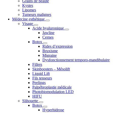
Grains de beauté
Kystes
Lipomes
Tumeurs malignes
Médecine esthétique
Visage
Acide hyaluronique
Jawline
Cernes
Botox
Rides d’expression
Bruxisme
Migraine
Dysfonctionnement temporo-mandibulaire
Fillers
Skinboosters – Mésolift
Liquid Lift
Fils tenseurs
Peelings
Palpébroplastie médicale
Photobiomodulation LED
HIFU
Slihouette
Botox
Hyperhidrose