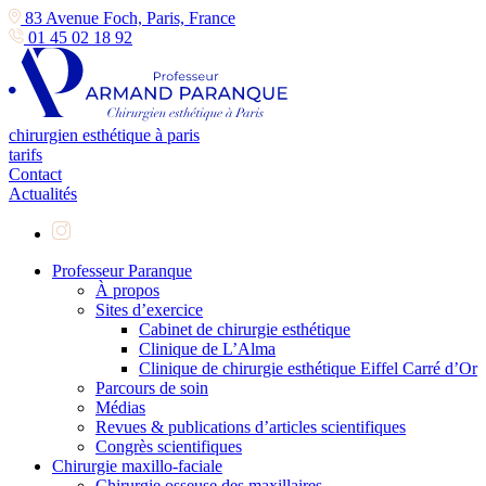
83 Avenue Foch, Paris, France
01 45 02 18 92
chirurgien esthétique à paris
tarifs
Contact
Actualités
Professeur Paranque
À propos
Sites d’exercice
Cabinet de chirurgie esthétique
Clinique de L’Alma
Clinique de chirurgie esthétique Eiffel Carré d’Or
Parcours de soin
Médias
Revues & publications d’articles scientifiques
Congrès scientifiques
Chirurgie maxillo-faciale
Chirurgie osseuse des maxillaires