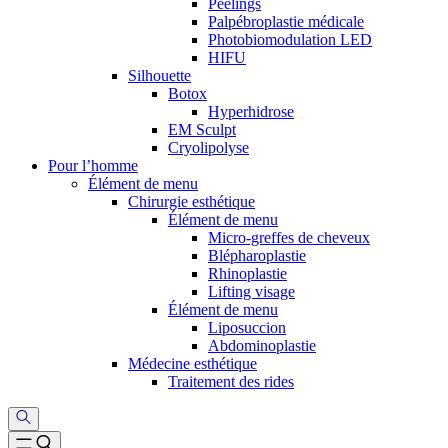
Peelings
Palpébroplastie médicale
Photobiomodulation LED
HIFU
Silhouette
Botox
Hyperhidrose
EM Sculpt
Cryolipolyse
Pour l’homme
Élément de menu
Chirurgie esthétique
Élément de menu
Micro-greffes de cheveux
Blépharoplastie
Rhinoplastie
Lifting visage
Élément de menu
Liposuccion
Abdominoplastie
Médecine esthétique
Traitement des rides