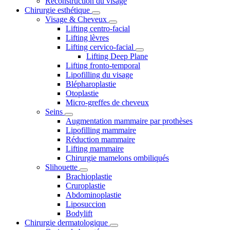
Reconstruction du visage
Chirurgie esthétique
Visage & Cheveux
Lifting centro-facial
Lifting lèvres
Lifting cervico-facial
Lifting Deep Plane
Lifting fronto-temporal
Lipofilling du visage
Blépharoplastie
Otoplastie
Micro-greffes de cheveux
Seins
Augmentation mammaire par prothèses
Lipofilling mammaire
Réduction mammaire
Lifting mammaire
Chirurgie mamelons ombiliqués
Slihouette
Brachioplastie
Cruroplastie
Abdominoplastie
Liposuccion
Bodylift
Chirurgie dermatologique