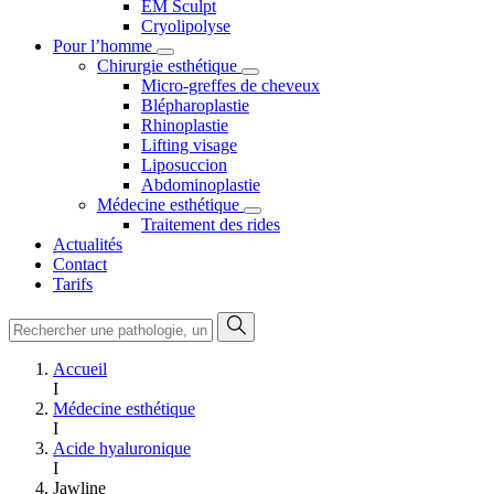
EM Sculpt
Cryolipolyse
Pour l’homme
Chirurgie esthétique
Micro-greffes de cheveux
Blépharoplastie
Rhinoplastie
Lifting visage
Liposuccion
Abdominoplastie
Médecine esthétique
Traitement des rides
Actualités
Contact
Tarifs
Accueil
I
Médecine esthétique
I
Acide hyaluronique
I
Jawline