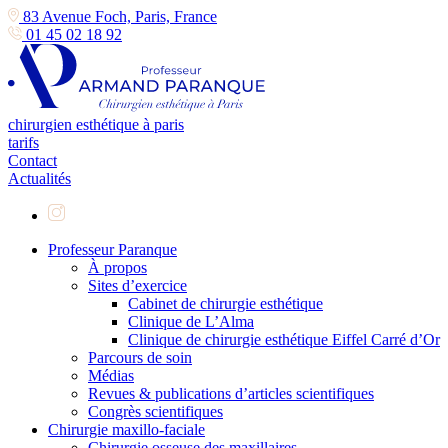
83 Avenue Foch, Paris, France
01 45 02 18 92
chirurgien esthétique à paris
tarifs
Contact
Actualités
Professeur Paranque
À propos
Sites d’exercice
Cabinet de chirurgie esthétique
Clinique de L’Alma
Clinique de chirurgie esthétique Eiffel Carré d’Or
Parcours de soin
Médias
Revues & publications d’articles scientifiques
Congrès scientifiques
Chirurgie maxillo-faciale
Chirurgie osseuse des maxillaires