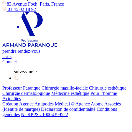
83 Avenue Foch, Paris, France
01 45 02 18 92
prendre rendez-vous
tarifs
Contact
suivez-moi :
Professeur Paranque
Chirurgie maxillo-faciale
Chirurgie esthétique
Chirurgie dermatologique
Médecine esthétique
Pour l’homme
Actualités
Création Agence Antipodes Médical ©
Agence Atome Associés
(Identité de marque)
Déclaration de confidentialité
Conditions
générales
N° RPPS : 10004399522