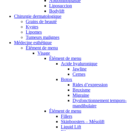
Abdominoplastie
Liposuccion
Bodylift
Chirurgie dermatologique
Grains de beauté
Kystes
Lipomes
Tumeurs malignes
Médecine esthétique
Élément de menu
Visage
Élément de menu
Acide hyaluronique
Jawline
Cernes
Botox
Rides d’expression
Bruxisme
Migraine
Dysfonctionnement temporo-
mandibulaire
Élément de menu
Fillers
Skinboosters – Mésolift
Liquid Lift