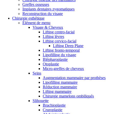
Greffes osseuses
Implants dentaires zygomatiques
Reconstruction du visage
Chirurgie esthétique
Élément de menu
Visage & Cheveux
Lifting centro-facial
Lifting lèvres
Lifting cervico-facial
Lifting Deep Plane
Lifting fronto-temporal
Lipofilling du visage
Blépharoplastie
Otoplastie
Micro-greffes de cheveux
Seins
Augmentation mammaire par prothèses
Lipofilling mammaire
Réduction mammaire
Lifting mammaire
Chirurgie mamelons ombiliqués
Slihouette
Brachioplastie
Cruroplastie