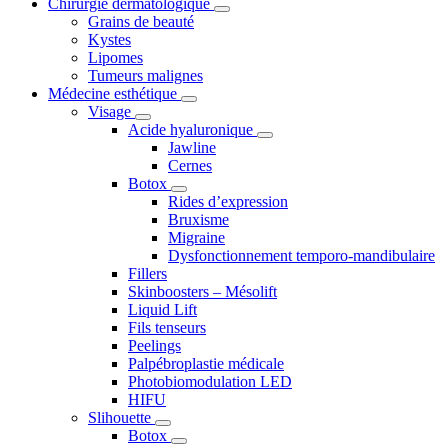
Chirurgie dermatologique
Grains de beauté
Kystes
Lipomes
Tumeurs malignes
Médecine esthétique
Visage
Acide hyaluronique
Jawline
Cernes
Botox
Rides d’expression
Bruxisme
Migraine
Dysfonctionnement temporo-mandibulaire
Fillers
Skinboosters – Mésolift
Liquid Lift
Fils tenseurs
Peelings
Palpébroplastie médicale
Photobiomodulation LED
HIFU
Slihouette
Botox