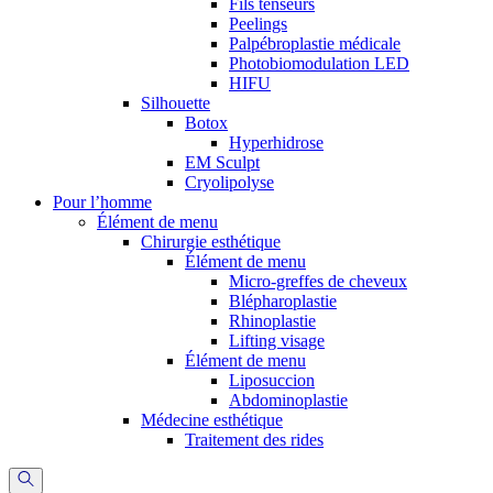
Fils tenseurs
Peelings
Palpébroplastie médicale
Photobiomodulation LED
HIFU
Silhouette
Botox
Hyperhidrose
EM Sculpt
Cryolipolyse
Pour l’homme
Élément de menu
Chirurgie esthétique
Élément de menu
Micro-greffes de cheveux
Blépharoplastie
Rhinoplastie
Lifting visage
Élément de menu
Liposuccion
Abdominoplastie
Médecine esthétique
Traitement des rides