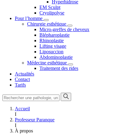
Hyperhidrose
EM Sculpt
Cryolipolyse
Pour l’homme
Chirurgie esthétique
Micro-greffes de cheveux
Blépharoplastie
Rhinoplastie
Lifting visage
Liposuccion
Abdominoplastie
Médecine esthétique
Traitement des rides
Actualités
Contact
Tarifs
Accueil
I
Professeur Paranque
I
À propos