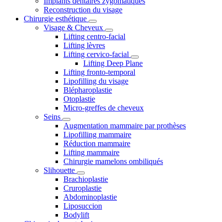
Implants dentaires zygomatiques
Reconstruction du visage
Chirurgie esthétique
Visage & Cheveux
Lifting centro-facial
Lifting lèvres
Lifting cervico-facial
Lifting Deep Plane
Lifting fronto-temporal
Lipofilling du visage
Blépharoplastie
Otoplastie
Micro-greffes de cheveux
Seins
Augmentation mammaire par prothèses
Lipofilling mammaire
Réduction mammaire
Lifting mammaire
Chirurgie mamelons ombiliqués
Slihouette
Brachioplastie
Cruroplastie
Abdominoplastie
Liposuccion
Bodylift