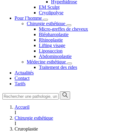
Hyperhidrose
EM Sculpt
Cryolipolyse
Pour l’homme
Chirurgie esthétique
Micro-greffes de cheveux
Blépharoplastie
Rhinoplastie
Lifting visage
Liposuccion
Abdominoplastie
Médecine esthétique
Traitement des rides
Actualités
Contact
Tarifs
Accueil
I
Chirurgie esthétique
I
Cruroplastie