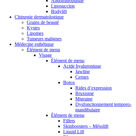
Abdominoplastie
Liposuccion
Bodylift
Chirurgie dermatologique
Grains de beauté
Kystes
Lipomes
Tumeurs malignes
Médecine esthétique
Élément de menu
Visage
Élément de menu
Acide hyaluronique
Jawline
Cernes
Botox
Rides d’expression
Bruxisme
Migraine
Dysfonctionnement temporo-
mandibulaire
Élément de menu
Fillers
Skinboosters – Mésolift
Liquid Lift