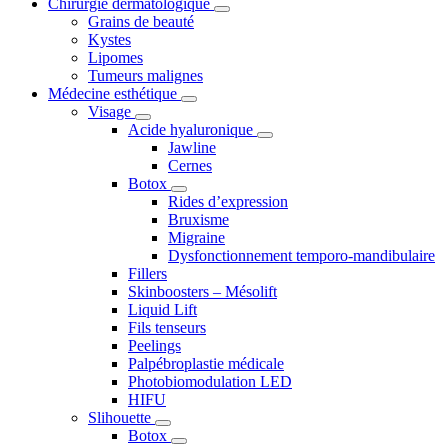
Chirurgie dermatologique
Grains de beauté
Kystes
Lipomes
Tumeurs malignes
Médecine esthétique
Visage
Acide hyaluronique
Jawline
Cernes
Botox
Rides d’expression
Bruxisme
Migraine
Dysfonctionnement temporo-mandibulaire
Fillers
Skinboosters – Mésolift
Liquid Lift
Fils tenseurs
Peelings
Palpébroplastie médicale
Photobiomodulation LED
HIFU
Slihouette
Botox