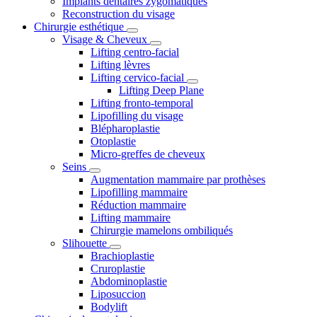
Implants dentaires zygomatiques
Reconstruction du visage
Chirurgie esthétique
Visage & Cheveux
Lifting centro-facial
Lifting lèvres
Lifting cervico-facial
Lifting Deep Plane
Lifting fronto-temporal
Lipofilling du visage
Blépharoplastie
Otoplastie
Micro-greffes de cheveux
Seins
Augmentation mammaire par prothèses
Lipofilling mammaire
Réduction mammaire
Lifting mammaire
Chirurgie mamelons ombiliqués
Slihouette
Brachioplastie
Cruroplastie
Abdominoplastie
Liposuccion
Bodylift