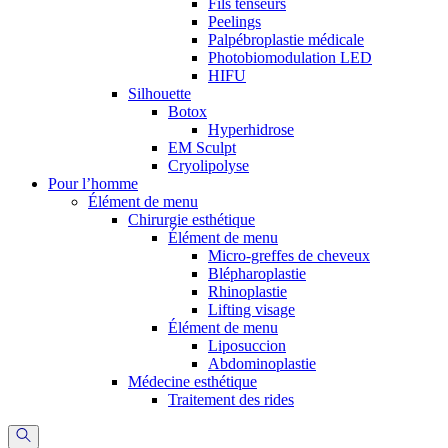
Fils tenseurs
Peelings
Palpébroplastie médicale
Photobiomodulation LED
HIFU
Silhouette
Botox
Hyperhidrose
EM Sculpt
Cryolipolyse
Pour l’homme
Élément de menu
Chirurgie esthétique
Élément de menu
Micro-greffes de cheveux
Blépharoplastie
Rhinoplastie
Lifting visage
Élément de menu
Liposuccion
Abdominoplastie
Médecine esthétique
Traitement des rides