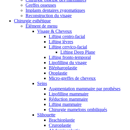
Greffes osseuses
Implants dentaires zygomatiques
Reconstruction du visage
Chirurgie esthétique
Élément de menu
Visage & Cheveux
Lifting centro-facial
Lifting lèvres
Lifting cervico-facial
Lifting Deep Plane
Lifting fronto-temporal
Lipofilling du visage
Blépharoplastie
Otoplastie
Micro-greffes de cheveux
Seins
Augmentation mammaire par prothèses
Lipofilling mammaire
Réduction mammaire
Lifting mammaire
Chirurgie mamelons ombiliqués
Slihouette
Brachioplastie
Cruroplastie