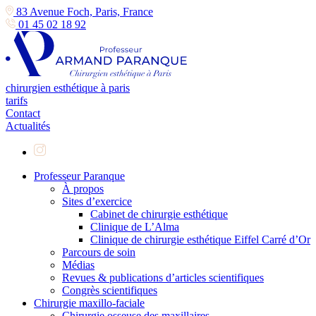
83 Avenue Foch, Paris, France
01 45 02 18 92
chirurgien esthétique à paris
tarifs
Contact
Actualités
Professeur Paranque
À propos
Sites d’exercice
Cabinet de chirurgie esthétique
Clinique de L’Alma
Clinique de chirurgie esthétique Eiffel Carré d’Or
Parcours de soin
Médias
Revues & publications d’articles scientifiques
Congrès scientifiques
Chirurgie maxillo-faciale
Chirurgie osseuse des maxillaires