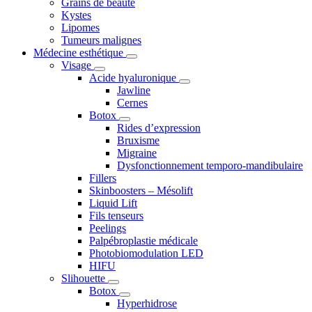
Grains de beauté
Kystes
Lipomes
Tumeurs malignes
Médecine esthétique
Visage
Acide hyaluronique
Jawline
Cernes
Botox
Rides d’expression
Bruxisme
Migraine
Dysfonctionnement temporo-mandibulaire
Fillers
Skinboosters – Mésolift
Liquid Lift
Fils tenseurs
Peelings
Palpébroplastie médicale
Photobiomodulation LED
HIFU
Slihouette
Botox
Hyperhidrose