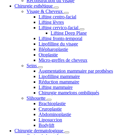
Reconstruction du visage
Chirurgie esthétique
Visage & Cheveux
Lifting centro-facial
Lifting lèvres
Lifting cervico-facial
Lifting Deep Plane
Lifting fronto-temporal
Lipofilling du visage
Blépharoplastie
Otoplastie
Micro-greffes de cheveux
Seins
Augmentation mammaire par prothèses
Lipofilling mammaire
Réduction mammaire
Lifting mammaire
Chirurgie mamelons ombiliqués
Slihouette
Brachioplastie
Cruroplastie
Abdominoplastie
Liposuccion
Bodylift
Chirurgie dermatologique