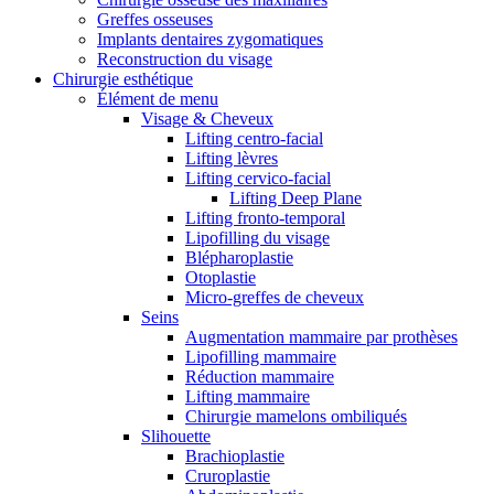
Greffes osseuses
Implants dentaires zygomatiques
Reconstruction du visage
Chirurgie esthétique
Élément de menu
Visage & Cheveux
Lifting centro-facial
Lifting lèvres
Lifting cervico-facial
Lifting Deep Plane
Lifting fronto-temporal
Lipofilling du visage
Blépharoplastie
Otoplastie
Micro-greffes de cheveux
Seins
Augmentation mammaire par prothèses
Lipofilling mammaire
Réduction mammaire
Lifting mammaire
Chirurgie mamelons ombiliqués
Slihouette
Brachioplastie
Cruroplastie