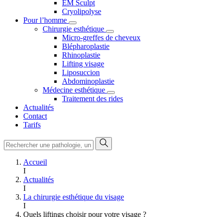
EM Sculpt
Cryolipolyse
Pour l’homme
Chirurgie esthétique
Micro-greffes de cheveux
Blépharoplastie
Rhinoplastie
Lifting visage
Liposuccion
Abdominoplastie
Médecine esthétique
Traitement des rides
Actualités
Contact
Tarifs
Accueil
I
Actualités
I
La chirurgie esthétique du visage
I
Quels liftings choisir pour votre visage ?