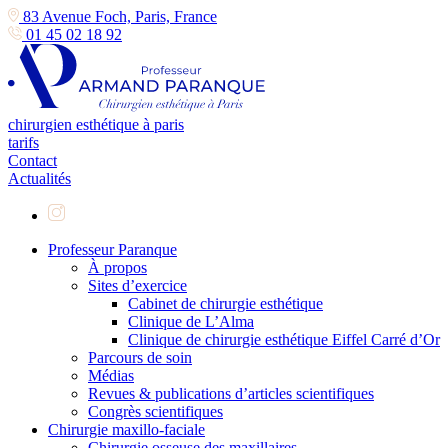
83 Avenue Foch, Paris, France
01 45 02 18 92
chirurgien esthétique à paris
tarifs
Contact
Actualités
Professeur Paranque
À propos
Sites d’exercice
Cabinet de chirurgie esthétique
Clinique de L’Alma
Clinique de chirurgie esthétique Eiffel Carré d’Or
Parcours de soin
Médias
Revues & publications d’articles scientifiques
Congrès scientifiques
Chirurgie maxillo-faciale
Chirurgie osseuse des maxillaires