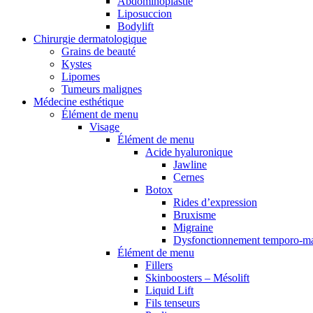
Abdominoplastie
Liposuccion
Bodylift
Chirurgie dermatologique
Grains de beauté
Kystes
Lipomes
Tumeurs malignes
Médecine esthétique
Élément de menu
Visage
Élément de menu
Acide hyaluronique
Jawline
Cernes
Botox
Rides d’expression
Bruxisme
Migraine
Dysfonctionnement temporo-ma
Élément de menu
Fillers
Skinboosters – Mésolift
Liquid Lift
Fils tenseurs