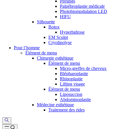
Peelings
Palpébroplastie médicale
Photobiomodulation LED
HIFU
Silhouette
Botox
Hyperhidrose
EM Sculpt
Cryolipolyse
Pour l’homme
Élément de menu
Chirurgie esthétique
Élément de menu
Micro-greffes de cheveux
Blépharoplastie
Rhinoplastie
Lifting visage
Élément de menu
Liposuccion
Abdominoplastie
Médecine esthétique
Traitement des rides