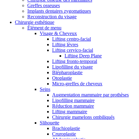
Greffes osseuses
Implants dentaires zygomatiques
Reconstruction du visage
Chirurgie esthétique
Élément de menu
Visage & Cheveux
Lifting centro-facial
Lifting lèvres
Lifting cervico-facial
Lifting Deep Plane
Lifting fronto-temporal
Lipofilling du visage
Blépharoplastie
Otoplastie
Micro-greffes de cheveux
Seins
Augmentation mammaire par prothèses
Lipofilling mammaire
Réduction mammaire
Lifting mammaire
Chirurgie mamelons ombiliqués
Slihouette
Brachioplastie
Cruroplastie