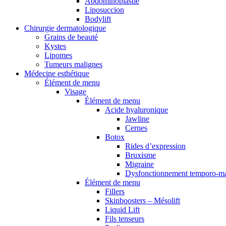
Abdominoplastie
Liposuccion
Bodylift
Chirurgie dermatologique
Grains de beauté
Kystes
Lipomes
Tumeurs malignes
Médecine esthétique
Élément de menu
Visage
Élément de menu
Acide hyaluronique
Jawline
Cernes
Botox
Rides d’expression
Bruxisme
Migraine
Dysfonctionnement temporo-ma
Élément de menu
Fillers
Skinboosters – Mésolift
Liquid Lift
Fils tenseurs