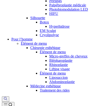
Peelings
Palpébroplastie médicale
Photobiomodulation LED
HIFU
Silhouette
Botox
Hyperhidrose
EM Sculpt
Cryolipolyse
Pour l’homme
Élément de menu
Chirurgie esthétique
Élément de menu
Micro-greffes de cheveux
Blépharoplastie
Rhinoplastie
Lifting visage
Élément de menu
Liposuccion
Abdominoplastie
Médecine esthétique
Traitement des rides