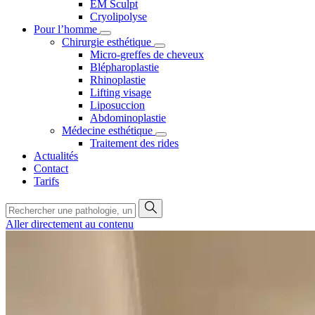
EM Sculpt
Cryolipolyse
Pour l’homme
Chirurgie esthétique
Micro-greffes de cheveux
Blépharoplastie
Rhinoplastie
Lifting visage
Liposuccion
Abdominoplastie
Médecine esthétique
Traitement des rides
Actualités
Contact
Tarifs
Aller directement au contenu