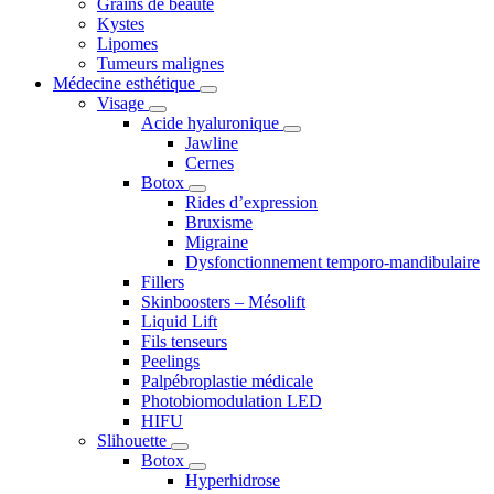
Grains de beauté
Kystes
Lipomes
Tumeurs malignes
Médecine esthétique
Visage
Acide hyaluronique
Jawline
Cernes
Botox
Rides d’expression
Bruxisme
Migraine
Dysfonctionnement temporo-mandibulaire
Fillers
Skinboosters – Mésolift
Liquid Lift
Fils tenseurs
Peelings
Palpébroplastie médicale
Photobiomodulation LED
HIFU
Slihouette
Botox
Hyperhidrose