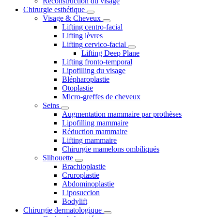
Reconstruction du visage
Chirurgie esthétique
Visage & Cheveux
Lifting centro-facial
Lifting lèvres
Lifting cervico-facial
Lifting Deep Plane
Lifting fronto-temporal
Lipofilling du visage
Blépharoplastie
Otoplastie
Micro-greffes de cheveux
Seins
Augmentation mammaire par prothèses
Lipofilling mammaire
Réduction mammaire
Lifting mammaire
Chirurgie mamelons ombiliqués
Slihouette
Brachioplastie
Cruroplastie
Abdominoplastie
Liposuccion
Bodylift
Chirurgie dermatologique