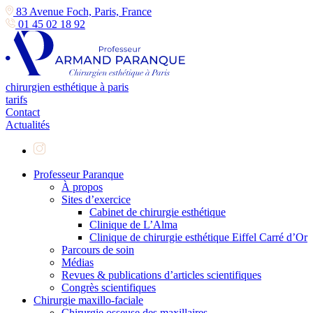
83 Avenue Foch, Paris, France
01 45 02 18 92
chirurgien esthétique à paris
tarifs
Contact
Actualités
Professeur Paranque
À propos
Sites d’exercice
Cabinet de chirurgie esthétique
Clinique de L’Alma
Clinique de chirurgie esthétique Eiffel Carré d’Or
Parcours de soin
Médias
Revues & publications d’articles scientifiques
Congrès scientifiques
Chirurgie maxillo-faciale
Chirurgie osseuse des maxillaires