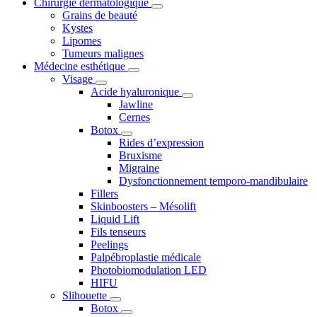
Chirurgie dermatologique
Grains de beauté
Kystes
Lipomes
Tumeurs malignes
Médecine esthétique
Visage
Acide hyaluronique
Jawline
Cernes
Botox
Rides d’expression
Bruxisme
Migraine
Dysfonctionnement temporo-mandibulaire
Fillers
Skinboosters – Mésolift
Liquid Lift
Fils tenseurs
Peelings
Palpébroplastie médicale
Photobiomodulation LED
HIFU
Slihouette
Botox