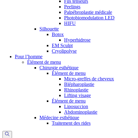
Fils tenseurs
Peelings
Palpébroplastie médicale
Photobiomodulation LED
HIFU
Silhouette
Botox
Hyperhidrose
EM Sculpt
Cryolipolyse
Pour l’homme
Élément de menu
Chirurgie esthétique
Élément de menu
Micro-greffes de cheveux
Blépharoplastie
Rhinoplastie
Lifting visage
Élément de menu
Liposuccion
Abdominoplastie
Médecine esthétique
Traitement des rides