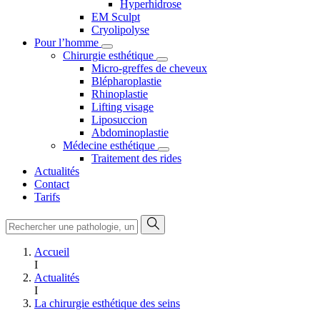
Hyperhidrose
EM Sculpt
Cryolipolyse
Pour l’homme
Chirurgie esthétique
Micro-greffes de cheveux
Blépharoplastie
Rhinoplastie
Lifting visage
Liposuccion
Abdominoplastie
Médecine esthétique
Traitement des rides
Actualités
Contact
Tarifs
Accueil
I
Actualités
I
La chirurgie esthétique des seins