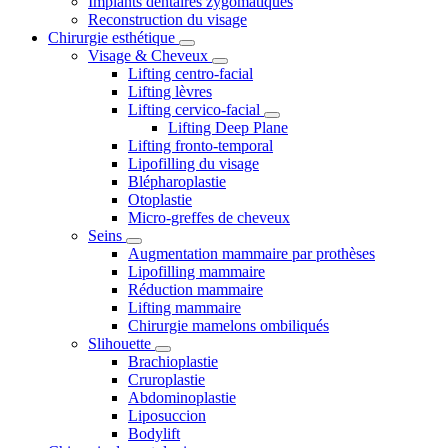
Implants dentaires zygomatiques
Reconstruction du visage
Chirurgie esthétique
Visage & Cheveux
Lifting centro-facial
Lifting lèvres
Lifting cervico-facial
Lifting Deep Plane
Lifting fronto-temporal
Lipofilling du visage
Blépharoplastie
Otoplastie
Micro-greffes de cheveux
Seins
Augmentation mammaire par prothèses
Lipofilling mammaire
Réduction mammaire
Lifting mammaire
Chirurgie mamelons ombiliqués
Slihouette
Brachioplastie
Cruroplastie
Abdominoplastie
Liposuccion
Bodylift