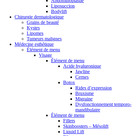
Abdominoplastie
Liposuccion
Bodylift
Chirurgie dermatologique
Grains de beauté
Kystes
Lipomes
Tumeurs malignes
Médecine esthétique
Élément de menu
Visage
Élément de menu
Acide hyaluronique
Jawline
Cernes
Botox
Rides d’expression
Bruxisme
Migraine
Dysfonctionnement temporo-
mandibulaire
Élément de menu
Fillers
Skinboosters – Mésolift
Liquid Lift