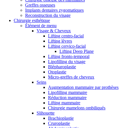
Greffes osseuses
Implants dentaires zygomatiques
Reconstruction du visage
Chirurgie esthétique
Élément de menu
Visage & Cheveux
Lifting centro-facial
Lifting lèvres
Lifting cervico-facial
Lifting Deep Plane
Lifting fronto-temporal
Lipofilling du visage
Blépharoplastie
Otoplastie
Micro-greffes de cheveux
Seins
Augmentation mammaire par prothèses
Lipofilling mammaire
Réduction mammaire
Lifting mammaire
Chirurgie mamelons ombiliqués
Slihouette
Brachioplastie
Cruroplastie