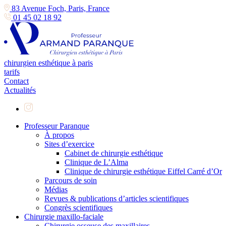
83 Avenue Foch, Paris, France
01 45 02 18 92
chirurgien esthétique à paris
tarifs
Contact
Actualités
Professeur Paranque
À propos
Sites d’exercice
Cabinet de chirurgie esthétique
Clinique de L’Alma
Clinique de chirurgie esthétique Eiffel Carré d’Or
Parcours de soin
Médias
Revues & publications d’articles scientifiques
Congrès scientifiques
Chirurgie maxillo-faciale
Chirurgie osseuse des maxillaires