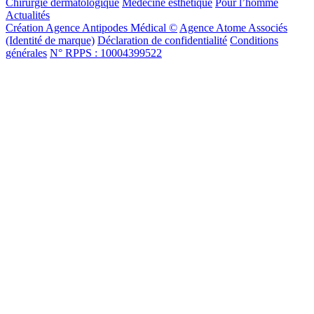
Chirurgie dermatologique
Médecine esthétique
Pour l’homme
Actualités
Création Agence Antipodes Médical ©
Agence Atome Associés
(Identité de marque)
Déclaration de confidentialité
Conditions
générales
N° RPPS : 10004399522