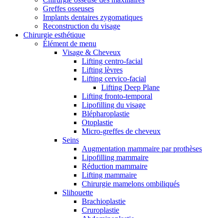
Greffes osseuses
Implants dentaires zygomatiques
Reconstruction du visage
Chirurgie esthétique
Élément de menu
Visage & Cheveux
Lifting centro-facial
Lifting lèvres
Lifting cervico-facial
Lifting Deep Plane
Lifting fronto-temporal
Lipofilling du visage
Blépharoplastie
Otoplastie
Micro-greffes de cheveux
Seins
Augmentation mammaire par prothèses
Lipofilling mammaire
Réduction mammaire
Lifting mammaire
Chirurgie mamelons ombiliqués
Slihouette
Brachioplastie
Cruroplastie