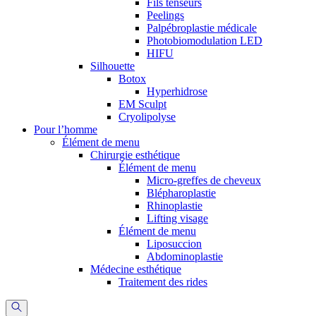
Fils tenseurs
Peelings
Palpébroplastie médicale
Photobiomodulation LED
HIFU
Silhouette
Botox
Hyperhidrose
EM Sculpt
Cryolipolyse
Pour l’homme
Élément de menu
Chirurgie esthétique
Élément de menu
Micro-greffes de cheveux
Blépharoplastie
Rhinoplastie
Lifting visage
Élément de menu
Liposuccion
Abdominoplastie
Médecine esthétique
Traitement des rides