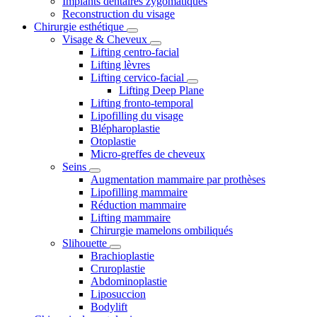
Implants dentaires zygomatiques
Reconstruction du visage
Chirurgie esthétique
Visage & Cheveux
Lifting centro-facial
Lifting lèvres
Lifting cervico-facial
Lifting Deep Plane
Lifting fronto-temporal
Lipofilling du visage
Blépharoplastie
Otoplastie
Micro-greffes de cheveux
Seins
Augmentation mammaire par prothèses
Lipofilling mammaire
Réduction mammaire
Lifting mammaire
Chirurgie mamelons ombiliqués
Slihouette
Brachioplastie
Cruroplastie
Abdominoplastie
Liposuccion
Bodylift