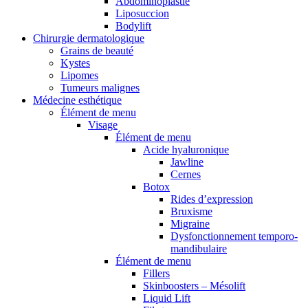
Abdominoplastie
Liposuccion
Bodylift
Chirurgie dermatologique
Grains de beauté
Kystes
Lipomes
Tumeurs malignes
Médecine esthétique
Élément de menu
Visage
Élément de menu
Acide hyaluronique
Jawline
Cernes
Botox
Rides d’expression
Bruxisme
Migraine
Dysfonctionnement temporo-
mandibulaire
Élément de menu
Fillers
Skinboosters – Mésolift
Liquid Lift