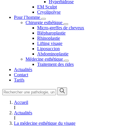
Hyperhidrose
EM Sculpt
Cryolipolyse
Pour l’homme
Chirurgie esthétique
Micro-greffes de cheveux
Blépharoplastie
Rhinoplastie
Lifting visage
Liposuccion
Abdominoplastie
Médecine esthétique
Traitement des rides
Actualités
Contact
Tarifs
Accueil
I
Actualités
I
La médecine esthétique du visage