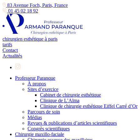
83 Avenue Foch, Paris, France
01 45 02 18 92
chirurgien esthétique à paris
tarifs
Contact
Actualités
Professeur Paranque
À propos
Sites d’exercice
Cabinet de chirurgie esthétique
Clinique de L’Alma
Clinique de chirurgie esthétique Eiffel Carré d’Or
Parcours de soin
Médias
Revues & publications d’articles scientifiques
Congrès scientifiques
Chirurgie maxillo-faciale
Chirurgie osseuse des maxillaires