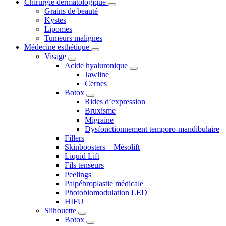
Chirurgie dermatologique
Grains de beauté
Kystes
Lipomes
Tumeurs malignes
Médecine esthétique
Visage
Acide hyaluronique
Jawline
Cernes
Botox
Rides d’expression
Bruxisme
Migraine
Dysfonctionnement temporo-mandibulaire
Fillers
Skinboosters – Mésolift
Liquid Lift
Fils tenseurs
Peelings
Palpébroplastie médicale
Photobiomodulation LED
HIFU
Slihouette
Botox